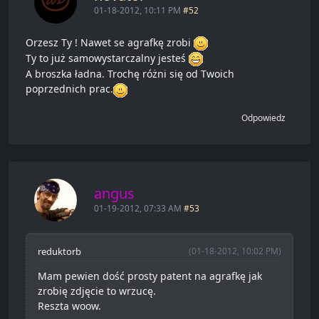
01-18-2012, 10:11 PM
#52
Orzesz Ty ! Nawet se agrafkę zrobi
Ty to już samowystarczalny jesteś
A broszka ładna. Trochę różni się od Twoich
poprzednich prac.
Odpowiedz
angus
01-19-2012, 07:33 AM
#53
reduktorb
(01-18-2012, 10:02 PM)
Mam pewien dość prosty patent na agrafkę jak
zrobię zdjęcie to wrzucę.
Reszta woow.