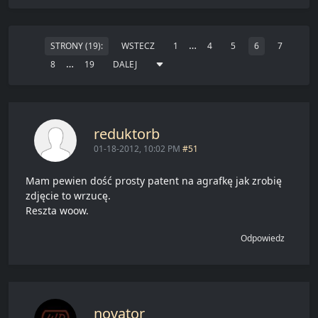
…
STRONY (19):
WSTECZ
1
4
5
6
7
…
8
19
DALEJ
reduktorb
01-18-2012, 10:02 PM
#51
Mam pewien dość prosty patent na agrafkę jak zrobię
zdjęcie to wrzucę.
Reszta woow.
Odpowiedz
novator