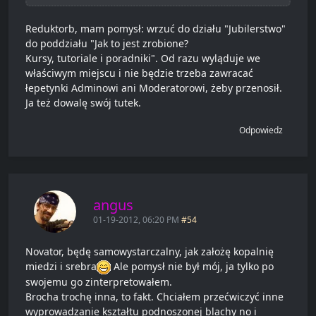
Reduktorb, mam pomysł: wrzuć do działu "Jubilerstwo"
do poddziału "Jak to jest zrobione?
Kursy, tutoriale i poradniki". Od razu wyląduje we
właściwym miejscu i nie będzie trzeba zawracać
łepetynki Adminowi ani Moderatorowi, żeby przenosił.
Ja też dowalę swój tutek.
Odpowiedz
angus
01-19-2012, 06:20 PM
#54
Novator, będę samowystarczalny, jak założę kopalnię
miedzi i srebra
Ale pomysł nie był mój, ja tylko po
swojemu go zinterpretowałem.
Brocha trochę inna, to fakt. Chciałem przećwiczyć inne
wyprowadzanie kształtu podnoszonej blachy no i