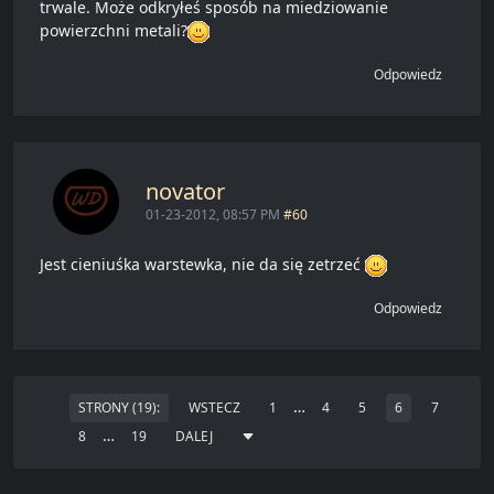
trwale. Może odkryłeś sposób na miedziowanie
powierzchni metali?
Odpowiedz
novator
01-23-2012, 08:57 PM
#60
Jest cieniuśka warstewka, nie da się zetrzeć
Odpowiedz
…
STRONY (19):
WSTECZ
1
4
5
6
7
…
8
19
DALEJ