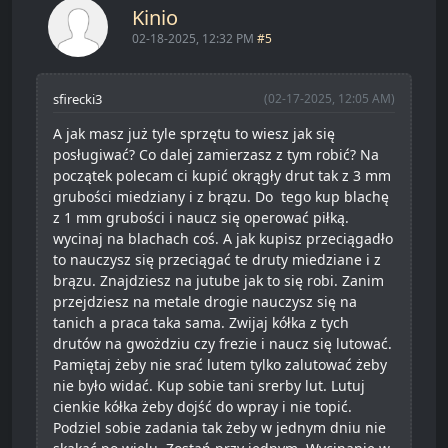
Kinio
02-18-2025, 12:32 PM
#5
sfirecki3
(02-17-2025, 12:05 AM)
A jak masz już tyle sprzętu to wiesz jak się
posługiwać? Co dalej zamierzasz z tym robić? Na
początek polecam ci kupić okrągły drut tak z 3 mm
grubości miedziany i z brązu. Do tego kup blachę
z 1 mm grubości i naucz się operować piłką.
wycinaj na blachach coś. A jak kupisz przeciągadło
to nauczysz się przeciągać te druty miedziane i z
brązu. Znajdziesz na jutube jak to się robi. Zanim
przejdziesz na metale drogie nauczysz się na
tanich a praca taka sama. Zwijaj kółka z tych
drutów na gwożdziu czy frezie i naucz się lutować.
Pamiętaj żeby nie srać lutem tylko zalutować żeby
nie było widać. Kup sobie tani srerby lut. Lutuj
cienkie kółka żeby dojść do wpray i nie topić.
Podziel sobie zadania tak żeby w jednym dniu nie