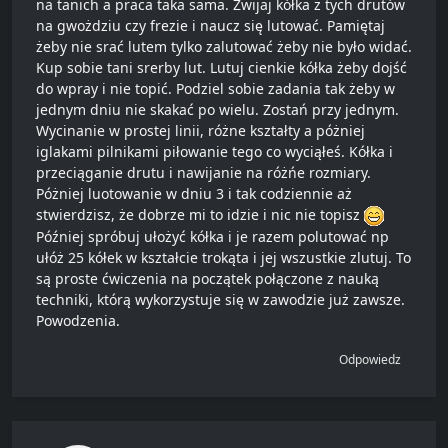
na tanich a praca taka sama. Zwijaj kółka z tych drutów
na gwożdziu czy frezie i naucz się lutować. Pamiętaj
żeby nie srać lutem tylko zalutować żeby nie było widać.
Kup sobie tani srerby lut. Lutuj cienkie kółka żeby dojść
do wpray i nie topić. Podziel sobie zadania tak żeby w
jednym dniu nie skakać po wielu. Zostań przy jednym.
Wycinanie w prostej linii, różne kształty a póżniej
iglakami pilnikami piłowanie tego co wyciąłeś. Kółka i
przeciąganie drutu i nawijanie na różńe rozmiary.
Póżniej luotowanie w dniu 3 i tak codziennie aż
stwierdzisz, że dobrze mi to idzie i nic nie topisz
Później spróbuj ułożyć kółka i je razem polutować np
ułóż 25 kółek w kształcie trokąta i jej wszustkie zlutuj. To
są proste ćwiczenia na początek połączone z nauką
techniki, którą wykorzystuje się w zawodzie już zawsze.
Powodzenia.
Odpowiedz