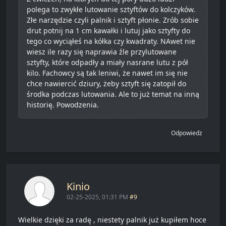
polega to zwykłe lutowanie sztyftów do kolczyków.
Złe narzędzie czyli palnik i sztyft płonie. Zrób sobie
drut potnij na 1 cm kawałki i lutuj jako sztyfty do
tego co wyciąłeś na kółka czy kwadraty. NAwet nie
wiesz ile razy się naprawia źle przylutowane
sztyfty, które odpadły a miały nasrane lutu z pół
kilo. Fachowcy są tak leniwi, że nawet im się nie
chce nawiercić dziury, żeby sztyft się zatopił do
środka podczas lutowania. Ale to już temat na inną
historię. Powodzenia.
Odpowiedz
Kinio
02-25-2025, 01:31 PM
#9
Wielkie dzięki za radę , niestety palnik już kupiłem hoce