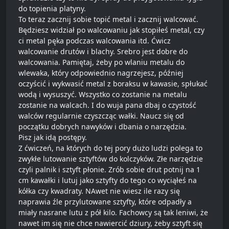
do topienia platyny.
To teraz zacznij sobie topić metal i zacznij walcować.
Będziesz widział po walcowaniu jak stopiłeś metal, czy
ci metal pęka podczas walcowania itd. Ćwicz
walcowanie drutów i blachy. Srebro jest dobre do
walcowania. Pamiętaj, żeby po wlaniu metalu do
wlewaka, który odpowiednio nagrzejesz, później
oczyścić i wykwasić metal z boraksu w kawasie, spłukać
wodą i wysuszyć. Wszystko co zostanie na metalu
zostanie na walcach. I do wuja pana dbaj o czystość
walców regularnie czyszcząc wałki. Naucz się od
początku dobrych nawyków i dbania o narzędzia.
Pisz jak idą postępy.
Z ćwiczeń, na których do tej pory dużo ludzi polega to
zwykłe lutowanie sztyftów do kolczyków. Złe narzędzie
czyli palnik i sztyft płonie. Zrób sobie drut potnij na 1
cm kawałki i lutuj jako sztyfty do tego co wyciąłeś na
kółka czy kwadraty. NAwet nie wiesz ile razy się
naprawia źle przylutowane sztyfty, które odpadły a
miały nasrane lutu z pół kilo. Fachowcy są tak leniwi, że
nawet im się nie chce nawiercić dziury, żeby sztyft się