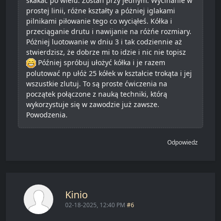
skakać po wielu. Zostań przy jednym. Wycinanie w
prostej linii, różne kształty a póżniej iglakami
pilnikami piłowanie tego co wyciąłeś. Kółka i
przeciąganie drutu i nawijanie na różńe rozmiary.
Póżniej luotowanie w dniu 3 i tak codziennie aż
stwierdzisz, że dobrze mi to idzie i nic nie topisz
Później spróbuj ułożyć kółka i je razem
polutować np ułóż 25 kółek w kształcie trokąta i jej
wszustkie zlutuj. To są proste ćwiczenia na
początek połączone z nauką techniki, którą
wykorzystuje się w zawodzie już zawsze.
Powodzenia.
Odpowiedz
Kinio
02-18-2025, 12:40 PM
#6