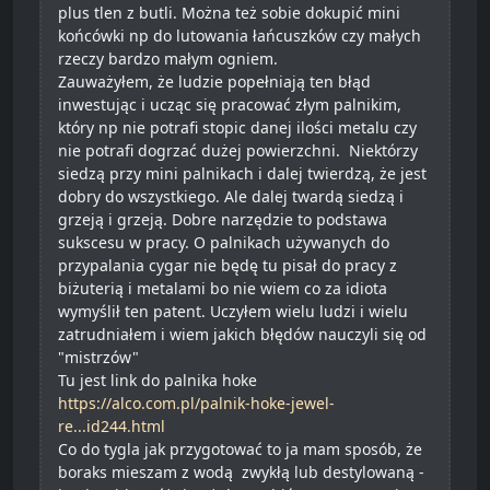
plus tlen z butli. Można też sobie dokupić mini
końcówki np do lutowania łańcuszków czy małych
rzeczy bardzo małym ogniem.
Zauważyłem, że ludzie popełniają ten błąd
inwestując i ucząc się pracować złym palnikim,
który np nie potrafi stopic danej ilości metalu czy
nie potrafi dogrzać dużej powierzchni. Niektórzy
siedzą przy mini palnikach i dalej twierdzą, że jest
dobry do wszystkiego. Ale dalej twardą siedzą i
grzeją i grzeją. Dobre narzędzie to podstawa
sukscesu w pracy. O palnikach używanych do
przypalania cygar nie będę tu pisał do pracy z
biżuterią i metalami bo nie wiem co za idiota
wymyślił ten patent. Uczyłem wielu ludzi i wielu
zatrudniałem i wiem jakich błędów nauczyli się od
"mistrzów"
Tu jest link do palnika hoke
https://alco.com.pl/palnik-hoke-jewel-
re...id244.html
Co do tygla jak przygotować to ja mam sposób, że
boraks mieszam z wodą zwykłą lub destylowaną -