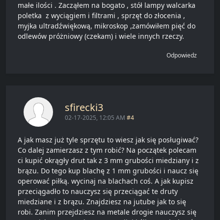
małe ilości . Zacząłem na bogato , stół lampy walcarka
poletka z wyciągiem i filtrami , sprzęt do złocenia ,
myjka ultradźwiękową, mikroskop ,zamówiłem pięć do
odlewów próżniowy (czekam) i wiele innych rzeczy.
Odpowiedz
sfirecki3
02-17-2025, 12:05 AM
#4
A jak masz już tyle sprzętu to wiesz jak się posługiwać?
Co dalej zamierzasz z tym robić? Na początek polecam
ci kupić okrągły drut tak z 3 mm grubości miedziany i z
brązu. Do tego kup blachę z 1 mm grubości i naucz się
operować piłką. wycinaj na blachach coś. A jak kupisz
przeciągadło to nauczysz się przeciągać te druty
miedziane i z brązu. Znajdziesz na jutube jak to się
robi. Zanim przejdziesz na metale drogie nauczysz się