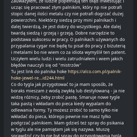
Zauważyłem, że ludzie popełniają ten błąd inwestując i
ucząc się pracować złym palnikim, który np nie potrafi
stopic danej ilości metalu czy nie potrafi dogrzać dużej
powierzchni. Niektórzy siedzą przy mini palnikach i
dalej twierdzą, że jest dobry do wszystkiego. Ale dalej
twardą siedzą i grzeją i grzeją. Dobre narzędzie to
podstawa sukscesu w pracy. O palnikach używanych do
przypalania cygar nie będę tu pisał do pracy z biżuterią
i metalami bo nie wiem co za idiota wymyślił ten patent.
Uczyłem wielu ludzi i wielu zatrudniałem i wiem jakich
błędów nauczyli się od "mistrzów"
Tu jest link do palnika hoke
https://alco.com.pl/palnik-
hoke-jewel-re...id244.html
Co do tygla jak przygotować to ja mam sposób, że
boraks mieszam z wodą zwykłą lub destylowaną - ja nie
widzę różnicy, żeby zrobić pastę. Smaruje nowe tygle
taka pastą i wkładam do pieca kiedy wypalam do
odlewania formy. Ty możesz zrobić to samo tylko nie
wkładać do pieca, którego pewnie nie masz tylko
podgrzać palnikiem. Mam gdzieś też spray do psikania
w tyglu ale nie pamiętam jak się nazywa. Muszę
sprawdzić czy to nie był spray do przygotowania tygla