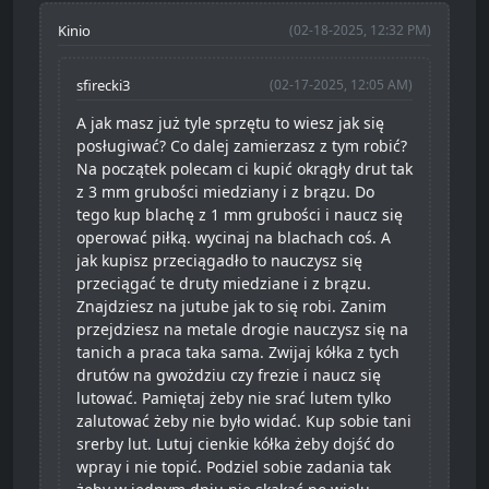
Kinio
(02-18-2025, 12:32 PM)
sfirecki3
(02-17-2025, 12:05 AM)
A jak masz już tyle sprzętu to wiesz jak się
posługiwać? Co dalej zamierzasz z tym robić?
Na początek polecam ci kupić okrągły drut tak
z 3 mm grubości miedziany i z brązu. Do
tego kup blachę z 1 mm grubości i naucz się
operować piłką. wycinaj na blachach coś. A
jak kupisz przeciągadło to nauczysz się
przeciągać te druty miedziane i z brązu.
Znajdziesz na jutube jak to się robi. Zanim
przejdziesz na metale drogie nauczysz się na
tanich a praca taka sama. Zwijaj kółka z tych
drutów na gwożdziu czy frezie i naucz się
lutować. Pamiętaj żeby nie srać lutem tylko
zalutować żeby nie było widać. Kup sobie tani
srerby lut. Lutuj cienkie kółka żeby dojść do
wpray i nie topić. Podziel sobie zadania tak