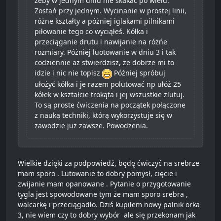
żeby w jednym dniu nie skakać po wielu.
Zostań przy jednym. Wycinanie w prostej linii,
różne kształty a póżniej iglakami pilnikami
piłowanie tego co wyciąłeś. Kółka i
przeciąganie drutu i nawijanie na różńe
rozmiary. Póżniej luotowanie w dniu 3 i tak
codziennie aż stwierdzisz, że dobrze mi to
idzie i nic nie topisz
Później spróbuj
ułożyć kółka i je razem polutować np ułóż 25
kółek w kształcie trokąta i jej wszustkie zlutuj.
To są proste ćwiczenia na początek połączone
z nauką techniki, którą wykorzystuje się w
zawodzie już zawsze. Powodzenia.
Wielkie dzięki za podpowiedź, będę ćwiczyć na srebrze
mam sporo . Lutowanie to dobry pomysł, cięcie i
zwijanie mam opanowane . Pytanie o przygotowanie
tygla jest spowodowane tym że mam sporo srebra ,
walcarkę i przeciągadło. Dziś kupiłem nowy palnik orka
3, nie wiem czy to dobry wybór ale się przekonam jak