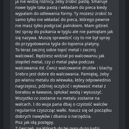
ja nie widzę różnicy, żeby zrobić pastę. Smaruje
nowe tygle taka pastą i wkładam do pieca kiedy
wypalam do odlewania formy. Ty możesz zrobić to
samo tylko nie wkładać do pieca, którego pewnie
nie masz tylko podgrzać palnikiem. Mam gdzieś
też spray do psikania w tyglu ale nie pamiętam jak
się nazywa. Muszę sprawdzić czy to nie był spray
do przygotowania tygla do topienia platyny.
To teraz zacznij sobie topić metal i zacznij
walcować. Będziesz widział po walcowaniu jak
stopiłeś metal, czy ci metal pęka podczas
walcowania itd. Ćwicz walcowanie drutów i blachy.
Srebro jest dobre do walcowania. Pamiętaj, żeby
po wlaniu metalu do wlewaka, który odpowiednio
nagrzejesz, później oczyścić i wykwasić metal z
boraksu w kawasie, spłukać wodą i wysuszyć.
Wszystko co zostanie na metalu zostanie na
walcach. I do wuja pana dbaj o czystość walców
regularnie czyszcząc wałki. Naucz się od początku
dobrych nawyków i dbania o narzędzia.
Pisz jak idą postępy.
Z ćwiczeń, na których do tej pory dużo ludzi