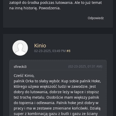
zatopił do środka podczas lutowania. Ale to już temat
na inną historię. Powodzenia.
Odpowiedz
Kinio
02-23-2025, 03:49 PM
#8
sfirecki3
(02-23-2025, 01:31 AM)
Cześć Kinio,
palnik Orka to słaby wybór. Kup sobie palnik Hoke,
którego używa większość ludzi w zawodzie. Jest
dobry do lutowania, dobrze leży w łapce i stopisz
też trochę metalu. Osobiście mam większy palnik
do topienia i odlewania. Palnik hoke jest dobry w
pracy i ma w zestawie zmieniane końcówki. Działą
super z kombinacją gazu z butli i gazu ze ściany