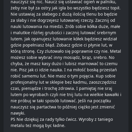
nauczysz się nic. Naucz się ustawiać ogień w palniku,
żeby nie był za ostry jak igła bo wszystko będziesz topił.
Nie ustawiaj za słabego z dużą ilością tlenu bo będzie
za słaby i nie dogrzejesz lutowanej rzeczy. Zacznij od
nauki lutowania na miedzi. Zrób sobie kółka duże, małe
i malutkie różńej grubości i zacznij lutować srebrnym
lutem. Jak opanujesz lutowanie kółek będziesz widział
gdzie popełniasz błąd. Zobacz gdzie ci płynie lut, w
którą stronę. Czy zlutowało się poprawnie czy nie. Metal
możesz sobie wybrać inny mosiądz, brąz, srebro. No
chyba, że masz kasy dużo i lubisz marnować to czemu
nie. Pisz jak ci idzie nauka. I na miłość boską przestań
robić samemu lut. Nie masz o tym pojęcia. Kup sobie
profesjonalny lut w sklepie bez kadmu, zaoszczędzisz
czas, pieniądze i trochę zdrowia. I pamiętaj nie sraj
lutem po wyrobach czyli nie tnij lutu na wielkie kawałki i
nie próbuj w taki sposób lutować. Jeśli na początku
nauczysz się partactwa to później ciężko jest zmienić
nawyki.
PS Nie dziękuj za rady tylko ćwicz. Wyroby z taniego
metalu też mogą byc ładne.