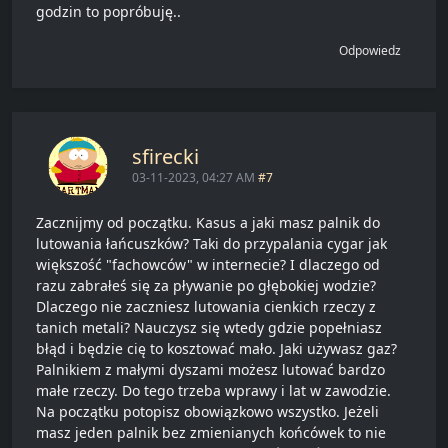
godzin to popróbuję..
Odpowiedz
sfirecki
03-11-2023, 04:27 AM
#7
Zacznijmy od początku. Kasus a jaki masz palnik do
lutowania łańcuszków? Taki do przypalania cygar jak
większość "fachowców" w internecie? I dlaczego od
razu zabrałeś się za pływanie po głębokiej wodzie?
Dlaczego nie zaczniesz lutowania cienkich rzeczy z
tanich metali? Nauczysz się wtedy gdzie popełniasz
błąd i będzie cię to kosztować mało. Jaki używasz gaz?
Palnikiem z małymi dyszami możesz lutować bardzo
małe rzeczy. Do tego trzeba wprawy i lat w zawodzie.
Na początku potopisz obowiązkowo wszystko. Jeżeli
masz jeden palnik bez zmienianych końcówek to nie