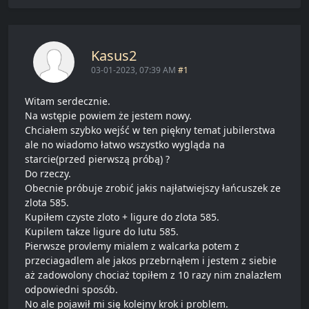
Kasus2
03-01-2023, 07:39 AM
#1
Witam serdecznie.
Na wstępie powiem że jestem nowy.
Chciałem szybko wejść w ten piękny temat jubilerstwa
ale no wiadomo łatwo wszystko wygląda na
starcie(przed pierwszą próbą) ?
Do rzeczy.
Obecnie próbuje zrobić jakis najłatwiejszy łańcuszek ze
zlota 585.
Kupiłem czyste zloto + ligure do zlota 585.
Kupilem takze ligure do lutu 585.
Pierwsze provlemy mialem z walcarka potem z
przeciagadlem ale jakos przebrnąłem i jestem z siebie
aż zadowolony chociaż topiłem z 10 razy nim znalazłem
odpowiedni sposób.
No ale pojawił mi się kolejny krok i problem.