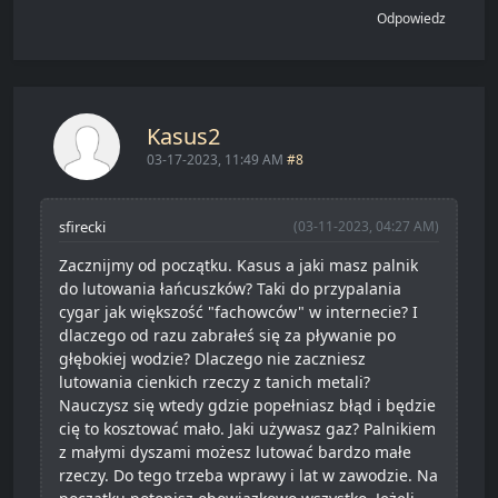
Odpowiedz
Kasus2
03-17-2023, 11:49 AM
#8
sfirecki
(03-11-2023, 04:27 AM)
Zacznijmy od początku. Kasus a jaki masz palnik
do lutowania łańcuszków? Taki do przypalania
cygar jak większość "fachowców" w internecie? I
dlaczego od razu zabrałeś się za pływanie po
głębokiej wodzie? Dlaczego nie zaczniesz
lutowania cienkich rzeczy z tanich metali?
Nauczysz się wtedy gdzie popełniasz błąd i będzie
cię to kosztować mało. Jaki używasz gaz? Palnikiem
z małymi dyszami możesz lutować bardzo małe
rzeczy. Do tego trzeba wprawy i lat w zawodzie. Na