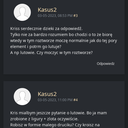
Kasus2
03-05-2023, 08:53 PM
#3
Kriss serdecznie dzieki za odpowiedź.
Tylko nie za bardzo rozumiem bo chodzi o to że biorę
wtedy w tym roztworze moczę normalnie jak do tej pory
element i potrm go lutuje?
A np lutowie. Czy moczyc w tym roztworze?
Odpowiedz
Kasus2
03-05-2023, 11:00 PM
#4
Kris mialbym jeszcze pytanie o lutowie. Bo ja mam
zrobione z ligury + zlota oczywiście.
Robisz w formie malego druciku? Czy kroisz na