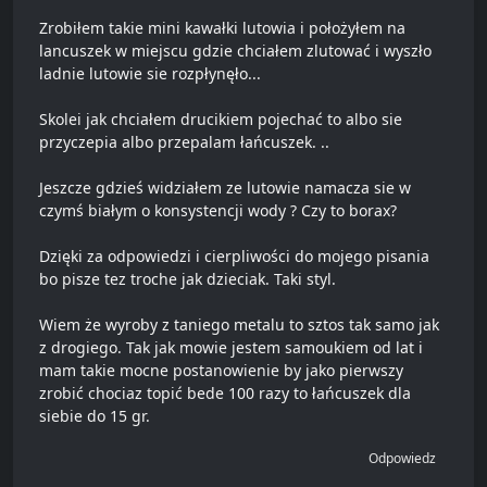
Zrobiłem takie mini kawałki lutowia i położyłem na
lancuszek w miejscu gdzie chciałem zlutować i wyszło
ladnie lutowie sie rozpłynęło...
Skolei jak chciałem drucikiem pojechać to albo sie
przyczepia albo przepalam łańcuszek. ..
Jeszcze gdzieś widziałem ze lutowie namacza sie w
czymś białym o konsystencji wody ? Czy to borax?
Dzięki za odpowiedzi i cierpliwości do mojego pisania
bo pisze tez troche jak dzieciak. Taki styl.
Wiem że wyroby z taniego metalu to sztos tak samo jak
z drogiego. Tak jak mowie jestem samoukiem od lat i
mam takie mocne postanowienie by jako pierwszy
zrobić chociaz topić bede 100 razy to łańcuszek dla
siebie do 15 gr.
Odpowiedz