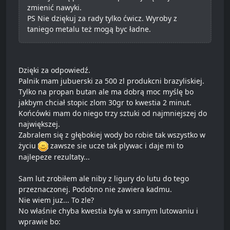
zmienić nawyki.
PS Nie dziękuj za rady tylko ćwicz. Wyroby z
taniego metalu też mogą byc ładne.
Dzięki za odpowiedź.
Palnik mam jubuerski za 500 zl produkcni brazyliskiej.
Tylko na propan butan ale ma dobrą moc myślę bo
jakbym chciał stopic zlom 30gr to kwestia 2 minut.
Końcówki mam do niego trzy sztuki od najmniejszej do
największej.
Zabralem się z głębokiej wody bo robie tak wszystko w
życiu
zawsze sie ucze tak plywac i daje mi to
najlepeze rezultaty...
Sam lut zrobiłem ale niby z ligury do lutu do tego
przeznaczonej. Podobno nie zawiera kadmu.
Nie wiem juz... To zle?
No właśnie chyba kwestia była w samym lutowaniu i
wprawie bo: