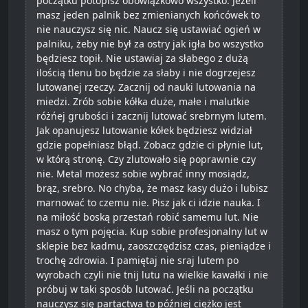
początku potopisz obowiązkowo wszystko. Jeżeli
masz jeden palnik bez zmienianych końcówek to
nie nauczysz się nic. Naucz się ustawiać ogień w
palniku, żeby nie był za ostry jak igła bo wszystko
będziesz topił. Nie ustawiaj za słabego z dużą
ilością tlenu bo będzie za słaby i nie dogrzejesz
lutowanej rzeczy. Zacznij od nauki lutowania na
miedzi. Zrób sobie kółka duże, małe i malutkie
różńej grubości i zacznij lutować srebrnym lutem.
Jak opanujesz lutowanie kółek będziesz widział
gdzie popełniasz błąd. Zobacz gdzie ci płynie lut,
w którą stronę. Czy zlutowało się poprawnie czy
nie. Metal możesz sobie wybrać inny mosiądz,
brąz, srebro. No chyba, że masz kasy dużo i lubisz
marnować to czemu nie. Pisz jak ci idzie nauka. I
na miłość boską przestań robić samemu lut. Nie
masz o tym pojęcia. Kup sobie profesjonalny lut w
sklepie bez kadmu, zaoszczędzisz czas, pieniądze i
trochę zdrowia. I pamiętaj nie sraj lutem po
wyrobach czyli nie tnij lutu na wielkie kawałki i nie
próbuj w taki sposób lutować. Jeśli na początku
nauczysz się partactwa to później ciężko jest