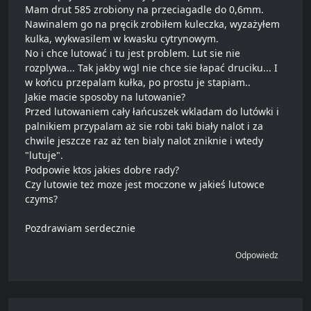
Mam drut 585 zrobiony na przeciagadle do 0,6mm.
Nawinalem go na pręcik zrobiłem kuleczka, wyzażyłem
kulka, wykwasilem w kwasku cytrynowym.
No i chce lutować i tu jest problem. Lut sie nie
rozplywa... Tak jakby wgl nie chce sie łapać druciku... I
w końcu przepalam kułka, po prostu je stapiam..
Jakie macie sposoby na lutowanie?
Przed lutowaniem cały łańcuszek wkladam do lutówki i
palnikiem przypalam aż sie robi taki biały nalot i za
chwile jeszcze raz aż ten bialy nalot zniknie i wtedy
"lutuje".
Podpowie ktos jakies dobre rady?
Czy lutowie też moze jest moczone w jakieś lutowce
czyms?
Pozdrawiam serdecznie
Odpowiedz