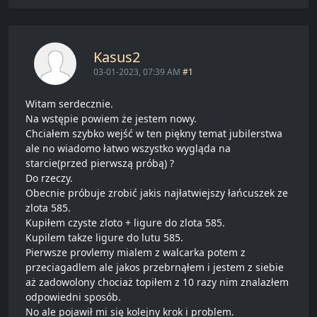
Kasus2
03-01-2023, 07:39 AM
#1
Witam serdecznie.
Na wstępie powiem że jestem nowy.
Chciałem szybko wejść w ten piękny temat jubilerstwa
ale no wiadomo łatwo wszystko wygląda na
starcie(przed pierwszą próbą) ?
Do rzeczy.
Obecnie próbuje zrobić jakis najłatwiejszy łańcuszek ze
zlota 585.
Kupiłem czyste zloto + ligure do zlota 585.
Kupilem takze ligure do lutu 585.
Pierwsze provlemy mialem z walcarka potem z
przeciagadlem ale jakos przebrnąłem i jestem z siebie
aż zadowolony chociaż topiłem z 10 razy nim znalazłem
odpowiedni sposób.
No ale pojawił mi się kolejny krok i problem.