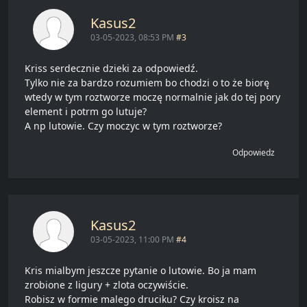
Kasus2
03-05-2023, 08:53 PM
#3
Kriss serdecznie dzieki za odpowiedź.
Tylko nie za bardzo rozumiem bo chodzi o to że biorę
wtedy w tym roztworze moczę normalnie jak do tej pory
element i potrm go lutuje?
A np lutowie. Czy moczyc w tym roztworze?
Odpowiedz
Kasus2
03-05-2023, 11:00 PM
#4
Kris mialbym jeszcze pytanie o lutowie. Bo ja mam
zrobione z ligury + zlota oczywiście.
Robisz w formie malego druciku? Czy kroisz na