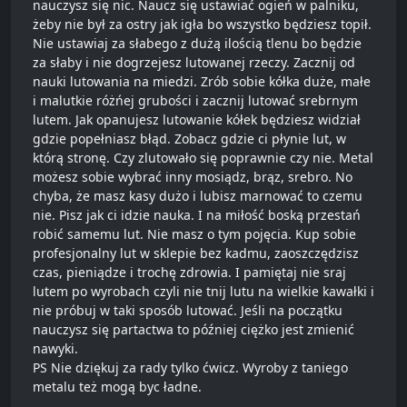
nauczysz się nic. Naucz się ustawiać ogień w palniku,
żeby nie był za ostry jak igła bo wszystko będziesz topił.
Nie ustawiaj za słabego z dużą ilością tlenu bo będzie
za słaby i nie dogrzejesz lutowanej rzeczy. Zacznij od
nauki lutowania na miedzi. Zrób sobie kółka duże, małe
i malutkie różńej grubości i zacznij lutować srebrnym
lutem. Jak opanujesz lutowanie kółek będziesz widział
gdzie popełniasz błąd. Zobacz gdzie ci płynie lut, w
którą stronę. Czy zlutowało się poprawnie czy nie. Metal
możesz sobie wybrać inny mosiądz, brąz, srebro. No
chyba, że masz kasy dużo i lubisz marnować to czemu
nie. Pisz jak ci idzie nauka. I na miłość boską przestań
robić samemu lut. Nie masz o tym pojęcia. Kup sobie
profesjonalny lut w sklepie bez kadmu, zaoszczędzisz
czas, pieniądze i trochę zdrowia. I pamiętaj nie sraj
lutem po wyrobach czyli nie tnij lutu na wielkie kawałki i
nie próbuj w taki sposób lutować. Jeśli na początku
nauczysz się partactwa to później ciężko jest zmienić
nawyki.
PS Nie dziękuj za rady tylko ćwicz. Wyroby z taniego
metalu też mogą byc ładne.