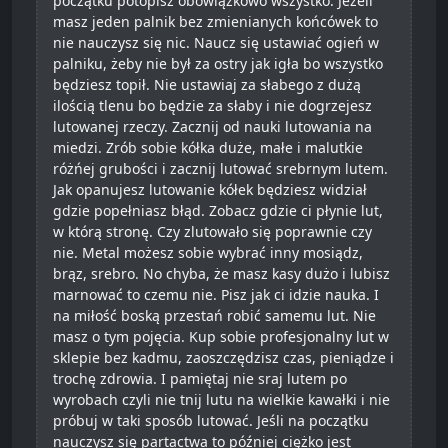
początku potopisz obowiązkowo wszystko. Jeżeli
masz jeden palnik bez zmienianych końcówek to
nie nauczysz się nic. Naucz się ustawiać ogień w
palniku, żeby nie był za ostry jak igła bo wszystko
będziesz topił. Nie ustawiaj za słabego z dużą
ilością tlenu bo będzie za słaby i nie dogrzejesz
lutowanej rzeczy. Zacznij od nauki lutowania na
miedzi. Zrób sobie kółka duże, małe i malutkie
różńej grubości i zacznij lutować srebrnym lutem.
Jak opanujesz lutowanie kółek będziesz widział
gdzie popełniasz błąd. Zobacz gdzie ci płynie lut,
w którą stronę. Czy zlutowało się poprawnie czy
nie. Metal możesz sobie wybrać inny mosiądz,
brąz, srebro. No chyba, że masz kasy dużo i lubisz
marnować to czemu nie. Pisz jak ci idzie nauka. I
na miłość boską przestań robić samemu lut. Nie
masz o tym pojęcia. Kup sobie profesjonalny lut w
sklepie bez kadmu, zaoszczędzisz czas, pieniądze i
trochę zdrowia. I pamiętaj nie sraj lutem po
wyrobach czyli nie tnij lutu na wielkie kawałki i nie
próbuj w taki sposób lutować. Jeśli na początku
nauczysz się partactwa to później ciężko jest