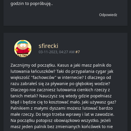
godzin to popróbuję..
Odpowiedz
sfirecki
03-11-2023, 04:27 AM
#7
Zacznijmy od początku. Kasus a jaki masz palnik do
lutowania łańcuszków? Taki do przypalania cygar jak
większość "fachowców" w internecie? I dlaczego od
razu zabrałeś się za pływanie po głębokiej wodzie?
Dlaczego nie zaczniesz lutowania cienkich rzeczy z
tanich metali? Nauczysz się wtedy gdzie popełniasz
błąd i będzie cię to kosztować mało. Jaki używasz gaz?
Palnikiem z małymi dyszami możesz lutować bardzo
małe rzeczy. Do tego trzeba wprawy i lat w zawodzie.
Na początku potopisz obowiązkowo wszystko. Jeżeli
masz jeden palnik bez zmienianych końcówek to nie