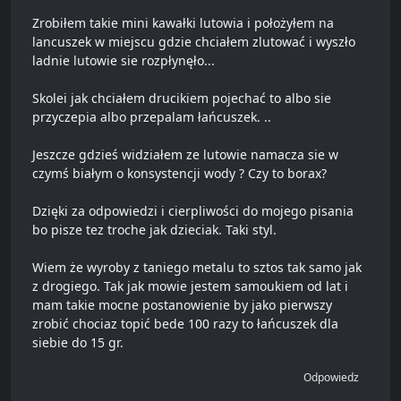
Zrobiłem takie mini kawałki lutowia i położyłem na
lancuszek w miejscu gdzie chciałem zlutować i wyszło
ladnie lutowie sie rozpłynęło...
Skolei jak chciałem drucikiem pojechać to albo sie
przyczepia albo przepalam łańcuszek. ..
Jeszcze gdzieś widziałem ze lutowie namacza sie w
czymś białym o konsystencji wody ? Czy to borax?
Dzięki za odpowiedzi i cierpliwości do mojego pisania
bo pisze tez troche jak dzieciak. Taki styl.
Wiem że wyroby z taniego metalu to sztos tak samo jak
z drogiego. Tak jak mowie jestem samoukiem od lat i
mam takie mocne postanowienie by jako pierwszy
zrobić chociaz topić bede 100 razy to łańcuszek dla
siebie do 15 gr.
Odpowiedz