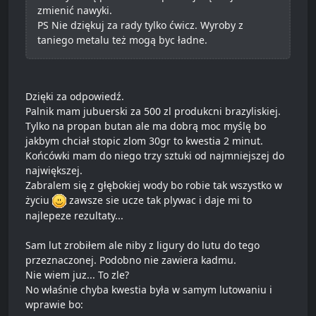
zmienić nawyki.
PS Nie dziękuj za rady tylko ćwicz. Wyroby z
taniego metalu też mogą byc ładne.
Dzięki za odpowiedź.
Palnik mam jubuerski za 500 zl produkcni brazyliskiej.
Tylko na propan butan ale ma dobrą moc myślę bo
jakbym chciał stopic zlom 30gr to kwestia 2 minut.
Końcówki mam do niego trzy sztuki od najmniejszej do
największej.
Zabralem się z głębokiej wody bo robie tak wszystko w
życiu
zawsze sie ucze tak plywac i daje mi to
najlepeze rezultaty...
Sam lut zrobiłem ale niby z ligury do lutu do tego
przeznaczonej. Podobno nie zawiera kadmu.
Nie wiem juz... To zle?
No właśnie chyba kwestia była w samym lutowaniu i
wprawie bo: