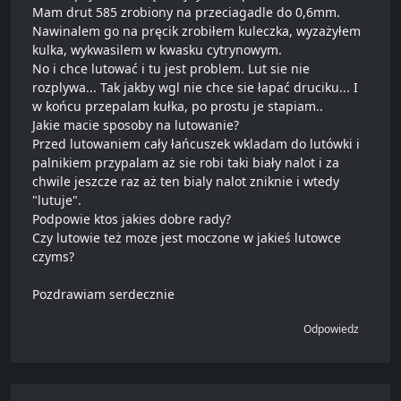
Mam drut 585 zrobiony na przeciagadle do 0,6mm.
Nawinalem go na pręcik zrobiłem kuleczka, wyzażyłem
kulka, wykwasilem w kwasku cytrynowym.
No i chce lutować i tu jest problem. Lut sie nie
rozplywa... Tak jakby wgl nie chce sie łapać druciku... I
w końcu przepalam kułka, po prostu je stapiam..
Jakie macie sposoby na lutowanie?
Przed lutowaniem cały łańcuszek wkladam do lutówki i
palnikiem przypalam aż sie robi taki biały nalot i za
chwile jeszcze raz aż ten bialy nalot zniknie i wtedy
"lutuje".
Podpowie ktos jakies dobre rady?
Czy lutowie też moze jest moczone w jakieś lutowce
czyms?
Pozdrawiam serdecznie
Odpowiedz