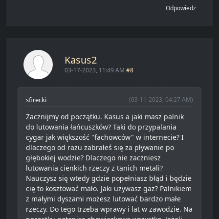
Odpowiedz
Kasus2
03-17-2023, 11:49 AM
#8
sfirecki
(03-11-2023, 04:27 AM)
Zacznijmy od początku. Kasus a jaki masz palnik
do lutowania łańcuszków? Taki do przypalania
cygar jak większość "fachowców" w internecie? I
dlaczego od razu zabrałeś się za pływanie po
głębokiej wodzie? Dlaczego nie zaczniesz
lutowania cienkich rzeczy z tanich metali?
Nauczysz się wtedy gdzie popełniasz błąd i będzie
cię to kosztować mało. Jaki używasz gaz? Palnikiem
z małymi dyszami możesz lutować bardzo małe
rzeczy. Do tego trzeba wprawy i lat w zawodzie. Na