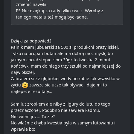
zmienić nawyki.
PS Nie dziękuj za rady tylko ćwicz. Wyroby z
taniego metalu też mogą byc ładne.
Dzięki za odpowiedź.
Palnik mam jubuerski za 500 zl produkcni brazyliskiej.
Tylko na propan butan ale ma dobrą moc myślę bo
jakbym chciał stopic zlom 30gr to kwestia 2 minut.
Końcówki mam do niego trzy sztuki od najmniejszej do
największej.
Zabralem się z głębokiej wody bo robie tak wszystko w
życiu
zawsze sie ucze tak plywac i daje mi to
najlepeze rezultaty...
Sam lut zrobiłem ale niby z ligury do lutu do tego
przeznaczonej. Podobno nie zawiera kadmu.
Nie wiem juz... To zle?
No właśnie chyba kwestia była w samym lutowaniu i
wprawie bo: