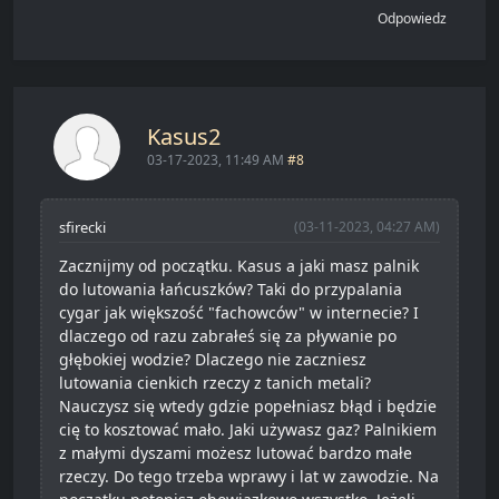
Odpowiedz
Kasus2
03-17-2023, 11:49 AM
#8
sfirecki
(03-11-2023, 04:27 AM)
Zacznijmy od początku. Kasus a jaki masz palnik
do lutowania łańcuszków? Taki do przypalania
cygar jak większość "fachowców" w internecie? I
dlaczego od razu zabrałeś się za pływanie po
głębokiej wodzie? Dlaczego nie zaczniesz
lutowania cienkich rzeczy z tanich metali?
Nauczysz się wtedy gdzie popełniasz błąd i będzie
cię to kosztować mało. Jaki używasz gaz? Palnikiem
z małymi dyszami możesz lutować bardzo małe
rzeczy. Do tego trzeba wprawy i lat w zawodzie. Na