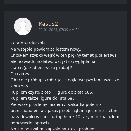
Kasus2
03-01-2023, 07:39 AM
#1
Witam serdecznie.
Na wstępie powiem że jestem nowy.
Chciałem szybko wejść w ten piękny temat jubilerstwa
ale no wiadomo łatwo wszystko wygląda na
starcie(przed pierwszą próbą) ?
Do rzeczy.
Obecnie próbuje zrobić jakis najłatwiejszy łańcuszek ze
zlota 585.
Kupiłem czyste zloto + ligure do zlota 585.
Kupilem takze ligure do lutu 585.
Pierwsze provlemy mialem z walcarka potem z
przeciagadlem ale jakos przebrnąłem i jestem z siebie
aż zadowolony chociaż topiłem z 10 razy nim znalazłem
odpowiedni sposób.
No ale pojawił mi się kolejny krok i problem.