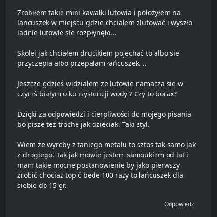
Zrobiłem takie mini kawałki lutowia i położyłem na
lancuszek w miejscu gdzie chciałem zlutować i wyszło
ladnie lutowie sie rozpłynęło...
Skolei jak chciałem drucikiem pojechać to albo sie
przyczepia albo przepalam łańcuszek. ..
Jeszcze gdzieś widziałem ze lutowie namacza sie w
czymś białym o konsystencji wody ? Czy to borax?
Dzięki za odpowiedzi i cierpliwości do mojego pisania
bo pisze tez troche jak dzieciak. Taki styl.
Wiem że wyroby z taniego metalu to sztos tak samo jak
z drogiego. Tak jak mowie jestem samoukiem od lat i
mam takie mocne postanowienie by jako pierwszy
zrobić chociaz topić bede 100 razy to łańcuszek dla
siebie do 15 gr.
Odpowiedz