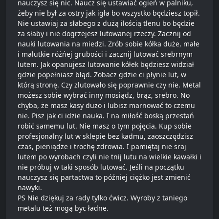
nauczysz się nic. Naucz się ustawiać ogień w palniku,
żeby nie był za ostry jak igła bo wszystko będziesz topił.
Nie ustawiaj za słabego z dużą ilością tlenu bo będzie
za słaby i nie dogrzejesz lutowanej rzeczy. Zacznij od
nauki lutowania na miedzi. Zrób sobie kółka duże, małe
i malutkie różńej grubości i zacznij lutować srebrnym
lutem. Jak opanujesz lutowanie kółek będziesz widział
gdzie popełniasz błąd. Zobacz gdzie ci płynie lut, w
którą stronę. Czy zlutowało się poprawnie czy nie. Metal
możesz sobie wybrać inny mosiądz, brąz, srebro. No
chyba, że masz kasy dużo i lubisz marnować to czemu
nie. Pisz jak ci idzie nauka. I na miłość boską przestań
robić samemu lut. Nie masz o tym pojęcia. Kup sobie
profesjonalny lut w sklepie bez kadmu, zaoszczędzisz
czas, pieniądze i trochę zdrowia. I pamiętaj nie sraj
lutem po wyrobach czyli nie tnij lutu na wielkie kawałki i
nie próbuj w taki sposób lutować. Jeśli na początku
nauczysz się partactwa to później ciężko jest zmienić
nawyki.
PS Nie dziękuj za rady tylko ćwicz. Wyroby z taniego
metalu też mogą byc ładne.