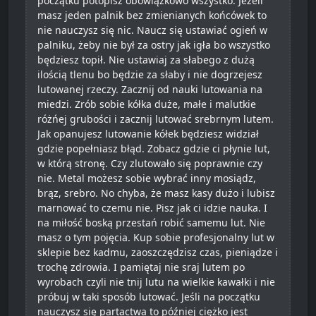
początku potopisz obowiązkowo wszystko. Jeżeli
masz jeden palnik bez zmienianych końcówek to
nie nauczysz się nic. Naucz się ustawiać ogień w
palniku, żeby nie był za ostry jak igła bo wszystko
będziesz topił. Nie ustawiaj za słabego z dużą
ilością tlenu bo będzie za słaby i nie dogrzejesz
lutowanej rzeczy. Zacznij od nauki lutowania na
miedzi. Zrób sobie kółka duże, małe i malutkie
różńej grubości i zacznij lutować srebrnym lutem.
Jak opanujesz lutowanie kółek będziesz widział
gdzie popełniasz błąd. Zobacz gdzie ci płynie lut,
w którą stronę. Czy zlutowało się poprawnie czy
nie. Metal możesz sobie wybrać inny mosiądz,
brąz, srebro. No chyba, że masz kasy dużo i lubisz
marnować to czemu nie. Pisz jak ci idzie nauka. I
na miłość boską przestań robić samemu lut. Nie
masz o tym pojęcia. Kup sobie profesjonalny lut w
sklepie bez kadmu, zaoszczędzisz czas, pieniądze i
trochę zdrowia. I pamiętaj nie sraj lutem po
wyrobach czyli nie tnij lutu na wielkie kawałki i nie
próbuj w taki sposób lutować. Jeśli na początku
nauczysz się partactwa to później ciężko jest