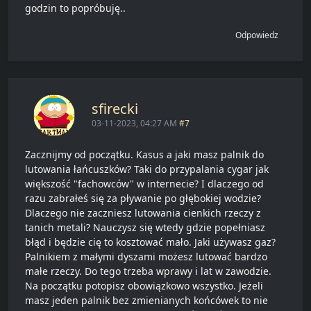
godzin to popróbuję..
Odpowiedz
sfirecki
03-11-2023, 04:27 AM
#7
Zacznijmy od początku. Kasus a jaki masz palnik do
lutowania łańcuszków? Taki do przypalania cygar jak
większość "fachowców" w internecie? I dlaczego od
razu zabrałeś się za pływanie po głębokiej wodzie?
Dlaczego nie zaczniesz lutowania cienkich rzeczy z
tanich metali? Nauczysz się wtedy gdzie popełniasz
błąd i będzie cię to kosztować mało. Jaki używasz gaz?
Palnikiem z małymi dyszami możesz lutować bardzo
małe rzeczy. Do tego trzeba wprawy i lat w zawodzie.
Na początku potopisz obowiązkowo wszystko. Jeżeli
masz jeden palnik bez zmienianych końcówek to nie