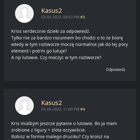
Kasus2
03-05-2023, 08:53 PM
#3
Kriss serdecznie dzieki za odpowiedź.
Tylko nie za bardzo rozumiem bo chodzi o to że biorę
wtedy w tym roztworze moczę normalnie jak do tej pory
element i potrm go lutuje?
A np lutowie. Czy moczyc w tym roztworze?
Odpowiedz
Kasus2
03-05-2023, 11:00 PM
#4
Kris mialbym jeszcze pytanie o lutowie. Bo ja mam
zrobione z ligury + zlota oczywiście.
Robisz w formie malego druciku? Czy kroisz na