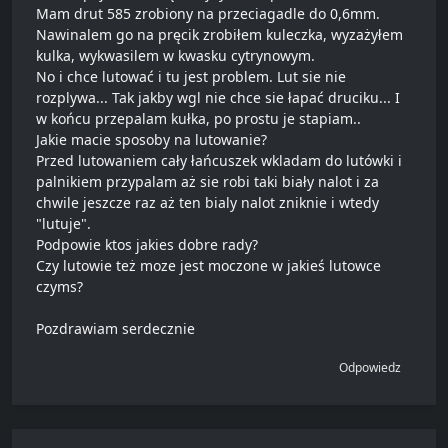
Mam drut 585 zrobiony na przeciagadle do 0,6mm.
Nawinalem go na pręcik zrobiłem kuleczka, wyzażyłem
kulka, wykwasilem w kwasku cytrynowym.
No i chce lutować i tu jest problem. Lut sie nie
rozplywa... Tak jakby wgl nie chce sie łapać druciku... I
w końcu przepalam kułka, po prostu je stapiam..
Jakie macie sposoby na lutowanie?
Przed lutowaniem cały łańcuszek wkladam do lutówki i
palnikiem przypalam aż sie robi taki biały nalot i za
chwile jeszcze raz aż ten bialy nalot zniknie i wtedy
"lutuje".
Podpowie ktos jakies dobre rady?
Czy lutowie też moze jest moczone w jakieś lutowce
czyms?
Pozdrawiam serdecznie
Odpowiedz