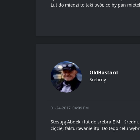
Lut do miedzi to taki twór, co by pan miet
OldBastard
Srebrny
01-24-2017, 04:09 PM
Stosuję Abdek i lut do srebra E M - średni
cięcie, fakturowanie itp. Do tego celu wyb