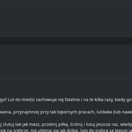
go? Lut do miedzi zachowuje się fatalnie i na te kilka razy, kiedy 
lutowania, przynajmniej przy tak topornych pracach, lutówka (lub na
 zlutuj tak jak masz, przetnij piłką, ściśnij i lutuj jeszcze raz, wted
ię na srebrze, nie utlenia się jak dzikie, luty do srebra są lepsze j