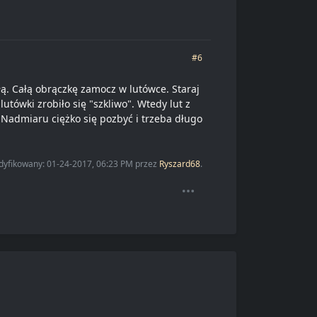
#6
łą. Całą obrączkę zamocz w lutówce. Staraj
utówki zrobiło się "szkliwo". Wtedy lut z
. Nadmiaru ciężko się pozbyć i trzeba długo
odyfikowany: 01-24-2017, 06:23 PM przez
Ryszard68
.