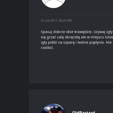
01-24-2017, 06:23 PM
Spasuj dobrze obie krawędzie. Używaj igły 
się grzać całą obrączkę ale w miejscu lutow
igły połóż na szparę i ładnie popłynie. Ni
rzeźbić.
OldBastard