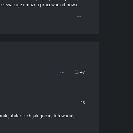
e, przewalcuje i można pracować od nowa.
47
#3
k jubilerskich jak gięcie, lutowanie,