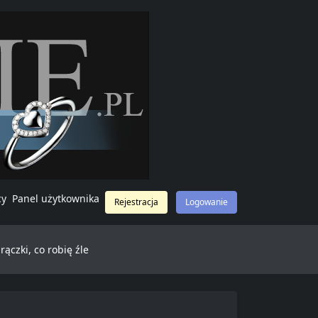
cy
Panel użytkownika
Rejestracja
Logowanie
ączki, co robię źle