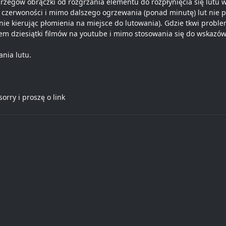
rzegów obrączki od rozgrzania elementu do rozpłynięcia się lutu w
 czerwoności i mimo dalszego ogrzewania (ponad minutę) lut nie pł
ie kierując płomienia na miejsce do lutowania). Gdzie tkwi prob
m dziesiątki filmów na youtube i mimo stosowania się do wskazówek
ania lutu.
orry i proszę o link