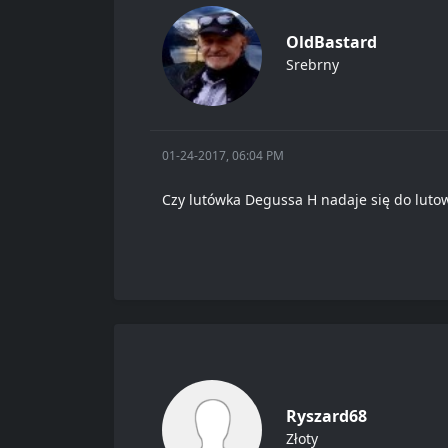
OldBastard
Srebrny
01-24-2017, 06:04 PM
Czy lutówka Degussa H nadaje się do luto
Ryszard68
Złoty