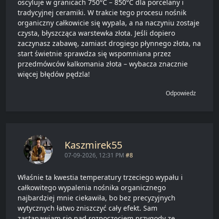
oscyluje w granicach 750°C – 850°C dla porcelany i
tradycyjnej ceramiki. W trakcie tego procesu nośnik
organiczny całkowicie się wypala, a na naczyniu zostaje
czysta, błyszcząca warstewka złota. Jeśli dopiero
zaczynasz zabawę, zamiast drogiego płynnego złota, na
start świetnie sprawdza się wspomniana przez
przedmówców kalkomania złota – wybacza znacznie
więcej błędów pędzla!
Odpowiedz
Kaszmirek55
07-09-2026, 12:31 PM
#8
Właśnie ta kwestia temperatury trzeciego wypału i
całkowitego wypalenia nośnika organicznego
najbardziej mnie ciekawiła, bo bez precyzyjnych
wytycznych łatwo zniszczyć cały efekt. Sam
zastanawiam się nad rozpoczęciem przygody ze