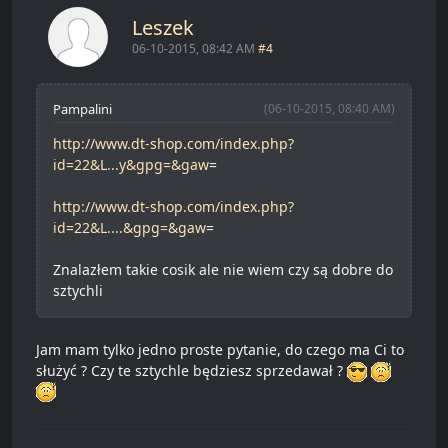
Leszek
06-10-2015, 08:42 AM
#4
Pampalini
(06-10-2015, 08:40 AM)
http://www.dt-shop.com/index.php?
id=22&L...y&gpg=&gaw
=
http://www.dt-shop.com/index.php?
id=22&L....&gpg=&gaw
=
Znalazłem takie cosik ale nie wiem czy są dobre do
sztychli
Jam mam tylko jedno proste pytanie, do czego ma Ci to
służyć ? Czy te sztychle będziesz sprzedawał ?