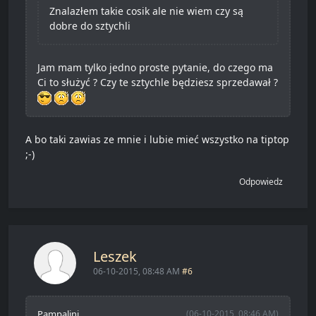
Znalazłem takie cosik ale nie wiem czy są
dobre do sztychli
Jam mam tylko jedno proste pytanie, do czego ma
Ci to służyć ? Czy te sztychle będziesz sprzedawał ?
A bo taki zawias ze mnie i lubie mieć wszystko na tiptop
;-)
Odpowiedz
Leszek
06-10-2015, 08:48 AM
#6
Pampalini
(06-10-2015, 08:46 AM)