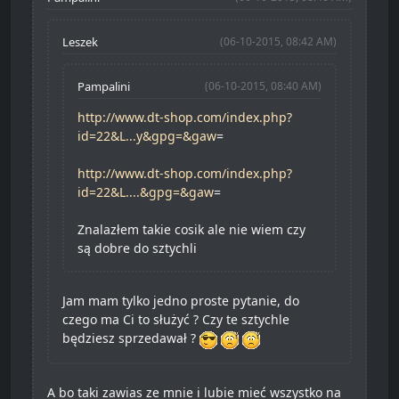
Leszek
(06-10-2015, 08:42 AM)
Pampalini
(06-10-2015, 08:40 AM)
http://www.dt-shop.com/index.php?
id=22&L...y&gpg=&gaw
=
http://www.dt-shop.com/index.php?
id=22&L....&gpg=&gaw
=
Znalazłem takie cosik ale nie wiem czy
są dobre do sztychli
Jam mam tylko jedno proste pytanie, do
czego ma Ci to służyć ? Czy te sztychle
będziesz sprzedawał ?
A bo taki zawias ze mnie i lubie mieć wszystko na