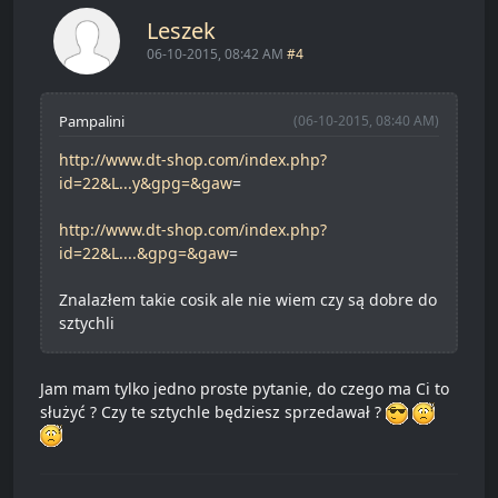
Leszek
06-10-2015, 08:42 AM
#4
Pampalini
(06-10-2015, 08:40 AM)
http://www.dt-shop.com/index.php?
id=22&L...y&gpg=&gaw
=
http://www.dt-shop.com/index.php?
id=22&L....&gpg=&gaw
=
Znalazłem takie cosik ale nie wiem czy są dobre do
sztychli
Jam mam tylko jedno proste pytanie, do czego ma Ci to
służyć ? Czy te sztychle będziesz sprzedawał ?