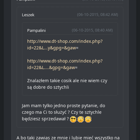
Leszek
(06-10-2015, 08:42 AM)
Pampalini
(06-10-2015, 08:40 AM)
http://www.dt-shop.com/index.php?
id=22&L...y&gpg=&gaw
=
http://www.dt-shop.com/index.php?
id=22&L....&gpg=&gaw
=
Znalazłem takie cosik ale nie wiem czy
są dobre do sztychli
Jam mam tylko jedno proste pytanie, do
czego ma Ci to służyć ? Czy te sztychle
będziesz sprzedawał ?
A bo taki zawias ze mnie i lubie mieć wszystko na