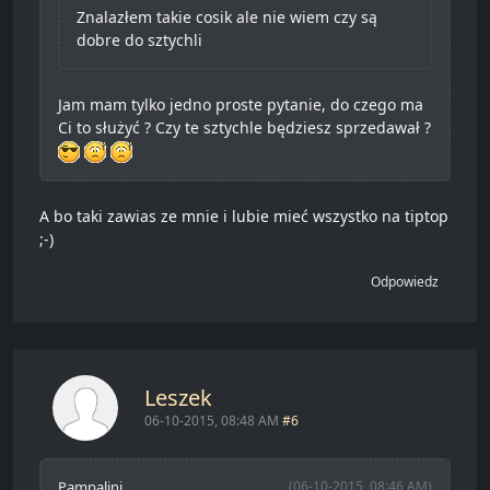
Znalazłem takie cosik ale nie wiem czy są
dobre do sztychli
Jam mam tylko jedno proste pytanie, do czego ma
Ci to służyć ? Czy te sztychle będziesz sprzedawał ?
A bo taki zawias ze mnie i lubie mieć wszystko na tiptop
;-)
Odpowiedz
Leszek
06-10-2015, 08:48 AM
#6
Pampalini
(06-10-2015, 08:46 AM)