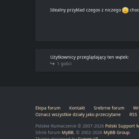
Idealny przyklad czegos z niczego
choc
Użytkownicy przeglądający ten wątek:
1 gości
Ekipa forum
Kontakt
Srebrne forum
Wr
Oznacz wszystkie działy jako przeczytane
RSS
Polskie tłumaczenie © 2007-2026
Polski Support 
Silnik forum
MyBB
, © 2002-2026
MyBB Group
.
Theme designed by
Curves UI
.