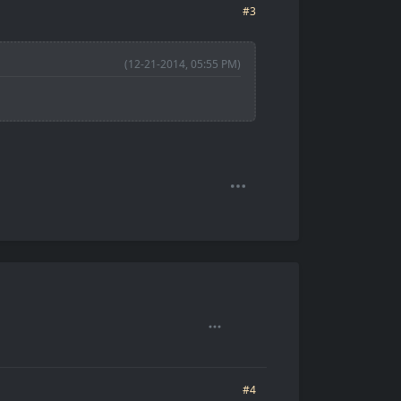
#3
(12-21-2014, 05:55 PM)
#4