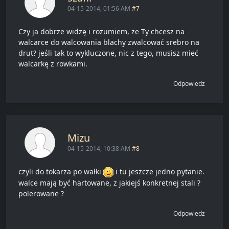
04-15-2014, 01:56 AM
#7
Czy ja dobrze widzę i rozumiem, że Ty chcesz na
walcarce do walcowania blachy zwalcować srebro na
drut? jeśli tak to wykluczone, nic z tego, musisz mieć
walcarkę z rowkami.
Odpowiedz
Mizu
04-15-2014, 10:38 AM
#8
czyli do tokarza po wałki
i tu jeszcze jedno pytanie.
walce mają być hartowane, z jakiejś konkretnej stali ?
polerowane ?
Odpowiedz