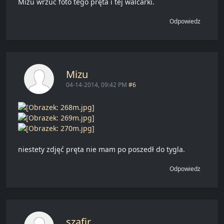
Mizu wrzuć foto tego pręta i tej walcarki.
Odpowiedz
Mizu
04-14-2014, 09:42 PM
#6
niestety zdjęć pręta nie mam po poszedł do tygla.
Odpowiedz
szafir