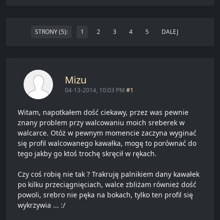
STRONY (5):
1
2
3
4
5
DALEJ
Mizu
04-13-2014, 10:03 PM
#1
Witam, napotkałem dość ciekawy, przez was pewnie
znany problem przy walcowaniu moich sreberek w
walcarce. Otóż w pewnym momencie zaczyna wyginać
się profil walcowanego kawałka, mogę to porównać do
tego jakby go ktoś trochę skręcił w rękach.
Czy coś robię nie tak ? Trakruję palnikiem dany kawałek
po kilku przeciągnięciach, walce zbliżam również dość
powoli, srebro nie pęka na bokach, tylko ten profil się
wykrzywia ... :/