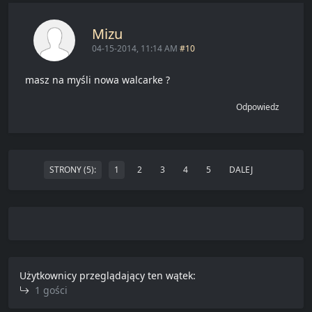
Mizu
04-15-2014, 11:14 AM
#10
masz na myśli nowa walcarke ?
Odpowiedz
STRONY (5):
1
2
3
4
5
DALEJ
Użytkownicy przeglądający ten wątek:
1 gości