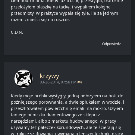
ciemnobrunatna. Kiedy już trochę przestygła, ostrożnie
przełożyłem blaszkę na tackę, i wypaliłem kolejne
przedmioty. W praktyce wypala się tyle, ile za jednym
razem zmieści się na ruszcie.
C.D.N.
Odpowiedz
krzywy
03-26-2014, 07:58 PM
#4
Kiedy moje próbki wystygły, jedną odłożyłem na bok, do
późniejszego porównania, a dwie opłukałem w wodzie, i
przeszlifowałem powierzchnię emalii na mokro. Użyłem
taniego pilniczka diamentowego ze sklepu z
narzędziami, albo z marketu budowlanego. W pracy
używamy też pałeczek korundowych, ale te ścierają się
w trakcie szlifowania, i wymagają lepszej techniki pracy.