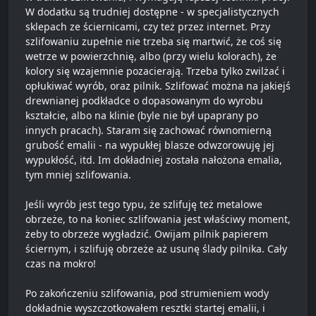
W dodatku są trudniej dostępne - w specjalistycznych
sklepach ze ściernicami, czy też przez internet. Przy
szlifowaniu zupełnie nie trzeba się martwić, że coś się
wetrze w powierzchnię, albo (przy wielu kolorach), że
kolory się wzajemnie pozacierają. Trzeba tylko zwilżać i
opłukiwać wyrób, oraz pilnik. Szlifować można na jakiejś
drewnianej podkładce o dopasowanym do wyrobu
kształcie, albo na klinie (byle nie był upaprany po
innych pracach). Staram się zachować równomierną
grubość emalii - na wypukłej blasze odwzorowuję jej
wypukłość, itd. Im dokładniej została nałożona emalia,
tym mniej szlifowania.
Jeśli wyrób jest tego typu, że szlifuję też metalowe
obrzeże, to na koniec szlifowania jest właściwy moment,
żeby to obrzeże wygładzić. Owijam pilnik papierem
ściernym, i szlifuję obrzeże aż usunę ślady pilnika. Cały
czas na mokro!
Po zakończeniu szlifowania, pod strumieniem wody
dokładnie wyszczotkowałem resztki startej emalii, i