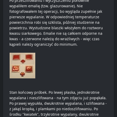
Po przeszlifowaniu i wyczyszczeniu ponownie
wypaliłem emalię (tzw. glazurowanie). Nie
fotografowałem tej operacji, bo wygląda zupełnie jak
pierwsze wypalanie. W odpowiedniej temperaturze
powierzchnia robi się szklista, później studzenie na
powietrzu. Wystudzone blaszki włożyłem do roztworu
kwasu siarkowego. Emalie nie są całkiem odporne na
kwas - a czerwone należą do wrażliwych - więc czas
kąpieli należy ograniczyć do minimum.
Stan końcowy próbek. Po lewej płaska, jednokrotnie
wypalana i nieszlifowana - na tym zdjęciu już popękała.
Po prawej wypukła, dwukrotnie wypalana, i szlifowana -
z jakąś kropką, i plamkami po niedoszlifowaniu. Po
środku "kwiatek", trzykrotnie wypalany, dwukrotnie