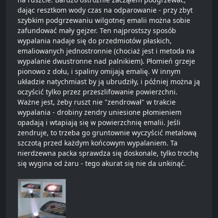
dając resztkom wody czas na odparowanie - przy zbyt
szybkim podgrzewaniu wilgotnej emalii można sobie
zafundować mały gejzer. Ten najprostszy sposób
wypalania nadaje się do przedmiotów płaskich,
emaliowanych jednostronnie (chociaż jest i metoda na
wypalanie dwustronne nad palnikiem). Płomień grzeje
pionowo z dołu, i spaliny omijają emalię. W innym
układzie natychmiast by ją ubrudziły, i później można ją
oczyścić tylko przez przeszlifowanie powierzchni.
Ważne jest, żeby ruszt nie "zendrował" w trakcie
wypalania - drobiny zendry uniesione płomieniem
opadają i wtapiają się w powierzchnię emalii. Jeśli
zendruje, to trzeba go gruntownie wyczyścić metalową
szczotą przed każdym końcowym wypalaniem. Ta
nierdzewna packa sprawdza się doskonale, tylko trochę
się wygina od żaru - tego akurat się nie da unkinąć.