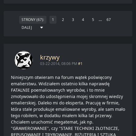
…
STRONY (67):
1
2
3
4
5
67
DALEJ
krzywy
03-22-2014, 08:06 PM
#1
Niniejszym otwieram na forum wątek poświęcony
emalierstwu. Widziałem ostatnio kilka naprawdę
FATALNIE poemaliowanych wyrobów, i to mnie
zmotywowało do udostępnienia mojej skromnej wiedzy
emalierskiej. Daleko mi do eksperta. Pracuję w firmie,
która stale produkuje emaliowane wyroby, ale sam mało
tego robiłem, w dodatku miałem kilka lat przerwy.
Chciałem uruchomić megatemat, jak np.
"GRAWEROWANIE", czy "STARE TECHNIKI ZŁOTNICZE,
REPUSOWANIE I TRYBOWANIE, BIŻUTERIA I SZTUKA