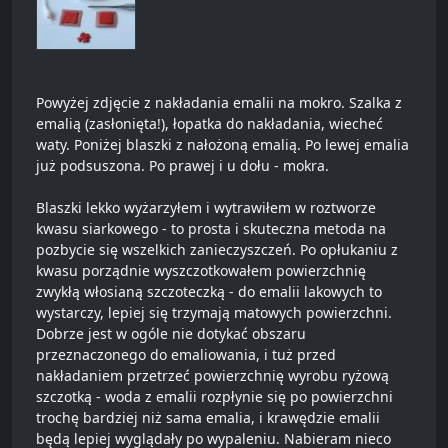
Powyżej zdjęcie z nakładania emalii na mokro. Szalka z
emalią (zasłonięta!), łopatka do nakładania, wiecheć
waty. Poniżej blaszki z nałożoną emalią. Po lewej emalia
już podsuszona. Po prawej i u dołu - mokra.
Blaszki lekko wyżarzyłem i wytrawiłem w roztworze
kwasu siarkowego - to prosta i skuteczna metoda na
pozbycie się wszelkich zanieczyszczeń. Po opłukaniu z
kwasu porządnie wyszczotkowałem powierzchnię
zwykłą włosianą szczoteczką - do emalii lakowych to
wystarczy, lepiej się trzymają matowych powierzchni.
Dobrze jest w ogóle nie dotykać obszaru
przeznaczonego do emaliowania, i tuż przed
nakładaniem przetrzeć powierzchnię wyrobu ryżową
szczotką - woda z emalii rozpłynie się po powierzchni
trochę bardziej niż sama emalia, i krawędzie emalii
będą lepiej wyglądały po wypaleniu. Nabieram nieco