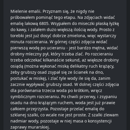
Mielenie emalii. Przyznam się, że nigdy nie
próbowałem pominąć tego etapu. Na zdjęciach widać
emalię lakową 6805. Wsypałem do miseczki płaską łyżkę
do kawy, i zalałem dużo większą ilością wody. Prosto z
torebki jest już dosyć dobrze zmielona, więc wystarczy
minuta rozcierania. W górnej części zdjęcia widać
pierwszą wodę po ucieraniu - jest bardzo mętna, widać
drobny mleczny pył, który trzeba zlać. Po rozcieraniu
trzeba odczekać kilkanaście sekund, aż większe drobiny
osiądą (można wykonać miską delikatny ruch krążący,
żeby grubszy osad zsypał się ze ścianek na dno,
postukać w miskę), i zlać tyle wody ile się da, zanim
zacznie wypływać grubszy osad. W dolnej części zdjęcia
dla porównania trzecia woda po krótkim, wręcz
symblicznym rozcieraniu. Po chwili przerwy, i zsypaniu
osadu na dno krążącym ruchem, woda jest już prawie
całkiem przejrzysta. Pozostaje przelać emalię do
szklanej szalki, co wcale nie jest proste. Z szalki zlewam
nadmiar wody, pozostaje w niej masa o konsystencji
zaprawy murarskiej.