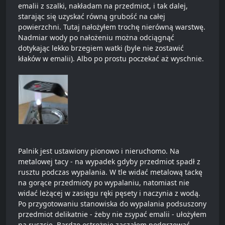
emalii z szalki, nakładam na przedmiot, i tak dalej,
starając się uzyskać równą grubość na całej
powierzchni. Tutaj nałożyłem trochę nierówną warstwę.
Nadmiar wody po nałożeniu można odciągnąć
dotykając lekko brzegiem watki (byle nie zostawić
kłaków w emalii). Albo po prostu poczekać aż wyschnie.
Palnik jest ustawiony pionowo i nieruchomo. Na
metalowej tacy - na wypadek gdyby przedmiot spadł z
rusztu podczas wypalania. W tle widać metalową tackę
na gorące przedmioty po wypalaniu, natomiast nie
widać leżącej w zasięgu ręki pęsety i naczynia z wodą.
Po przygotowaniu stanowiska do wypalania podsuszony
przedmiot delikatnie - żeby nie zsypać emalii - ułożyłem
na ruszcie. Bardzo ostrożnie zacząłem podgrzewać,