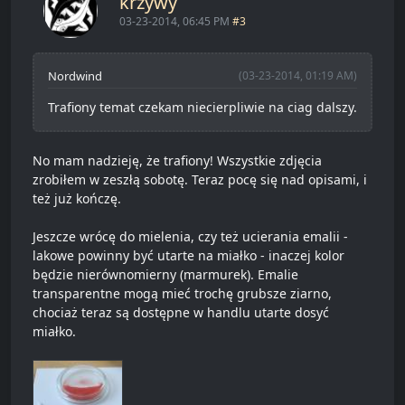
krzywy
03-23-2014, 06:45 PM
#3
Nordwind
(03-23-2014, 01:19 AM)
Trafiony temat czekam niecierpliwie na ciag dalszy.
No mam nadzieję, że trafiony! Wszystkie zdjęcia
zrobiłem w zeszłą sobotę. Teraz pocę się nad opisami, i
też już kończę.
Jeszcze wrócę do mielenia, czy też ucierania emalii -
lakowe powinny być utarte na miałko - inaczej kolor
będzie nierównomierny (marmurek). Emalie
transparentne mogą mieć trochę grubsze ziarno,
chociaż teraz są dostępne w handlu utarte dosyć
miałko.