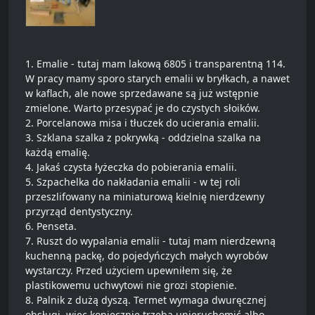
1. Emalie - tutaj mam lakową 6805 i transparentną 114.
W pracy mamy sporo starych emalii w bryłkach, a nawet
w kaflach, ale nowe sprzedawane są już wstępnie
zmielone. Warto przesypać je do czystych słoików.
2. Porcelanowa misa i tłuczek do ucierania emalii.
3. Szklana szalka z pokrywką - oddzielna szalka na
każdą emalię.
4. Jakaś czysta łyżeczka do pobierania emalii.
5. Szpachelka do nakładania emalii - w tej roli
przeszlifowany na miniaturową kielnię nierdzewny
przyrząd dentystyczny.
6. Penseta.
7. Ruszt do wypalania emalii - tutaj mam nierdzewną
kuchenną packę, do pojedyńczych małych wyrobów
wystarczy. Przed użyciem upewniłem się, że
plastikowemu uchwytowi nie grozi stopienie.
8. Palnik z dużą dyszą. Termet wymaga dwuręcznej
obsługi, więc koniecznie trzeba unieruchomić albo