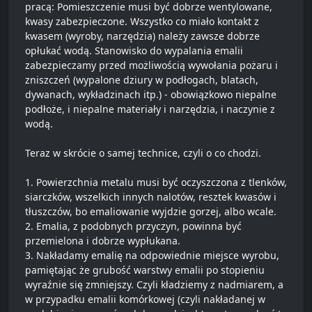
pracą: Pomieszczenie musi być dobrze wentylowane,
kwasy zabezpieczone. Wszystko co miało kontakt z
kwasem (wyroby, narzędzia) należy zawsze dobrze
opłukać wodą. Stanowisko do wypalania emalii
zabezpieczamy przed możliwością wywołania pożaru i
zniszczeń (wypalone dziury w podłogach, blatach,
dywanach, wykładzinach itp.) - obowiązkowo niepalne
podłoże, i niepalne materiały i narzędzia, i naczynie z
wodą.
Teraz w skrócie o samej technice, czyli o co chodzi.
1. Powierzchnia metalu musi być oczyszczona z tlenków,
siarczków, wszelkich innych nalotów, resztek kwasów i
tłuszczów, bo emaliowanie wyjdzie gorzej, albo wcale.
2. Emalia, z podobnych przyczyn, powinna być
przemielona i dobrze wypłukana.
3. Nakładamy emalię na odpowiednie miejsce wyrobu,
pamiętając że grubość warstwy emalii po stopieniu
wyraźnie się zmniejszy. Czyli kładziemy z nadmiarem, a
w przypadku emalii komórkowej (czyli nakładanej w