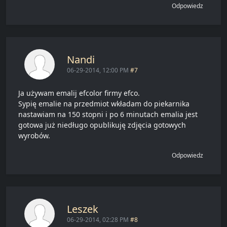
Odpowiedz
Nandi
06-29-2014, 12:00 PM
#7
Ja używam emalij efcolor firmy efco.
Sypię emalie na przedmiot wkładam do piekarnika
nastawiam na 150 stopni i po 6 minutach emalia jest
gotowa już niedługo opublikuję zdjęcia gotowych
wyrobów.
Odpowiedz
Leszek
06-29-2014, 02:28 PM
#8