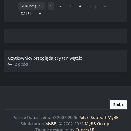
…
STRONY (67):
1
2
3
4
5
67
DALEJ
Użytkownicy przeglądający ten wątek:
2 gości
Szukaj
Polskie tłumaczenie © 2007-2026
Polski Support MyBB
Silnik forum
MyBB
, © 2002-2026
MyBB Group
.
Theme designed by
Curves UI
.