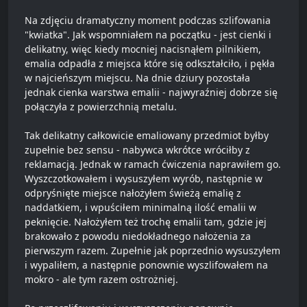
Na zdjęciu dramatyczny moment podczas szlifowania
"kwiatka". Jak wspomniałem na początku - jest cienki i
delikatny, więc kiedy mocniej nacisnąłem pilnikiem,
emalia odpadła z miejsca które się odkształciło, i pękła
w najcieńszym miejscu. Na dnie dziury pozostała
jednak cienka warstwa emalii - najwyraźniej dobrze się
połączyła z powierzchnią metalu.
Tak delikatny całkowicie emaliowany przedmiot byłby
zupełnie bez sensu - nabywca wkrótce wróciłby z
reklamacją. Jednak w ramach ćwiczenia naprawiłem go.
Wyszczotkowałem i wysuszyłem wyrób, następnie w
odpryśnięte miejsce nałożyłem świeżą emalię z
naddatkiem, i wpuściłem minimalną ilość emalii w
peknięcie. Nałożyłem też trochę emalii tam, gdzie jej
brakowało z powodu niedokładnego nałożenia za
pierwszym razem. Zupełnie jak poprzednio wysuszyłem
i wypaliłem, a następnie ponownie wyszlifowałem na
mokro - ale tym razem ostrożniej.