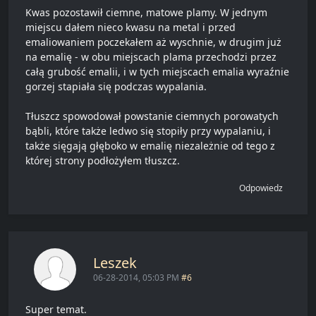
Kwas pozostawił ciemne, matowe plamy. W jednym
miejscu dałem nieco kwasu na metal i przed
emaliowaniem poczekałem aż wyschnie, w drugim już
na emalię - w obu miejscach plama przechodzi przez
całą grubość emalii, i w tych miejscach emalia wyraźnie
gorzej stapiała się podczas wypalania.
Tłuszcz spowodował powstanie ciemnych porowatych
bąbli, które także ledwo się stopiły przy wypalaniu, i
także sięgają głęboko w emalię niezależnie od tego z
której strony podłożyłem tłuszcz.
Odpowiedz
Leszek
06-28-2014, 05:03 PM
#6
Super temat.