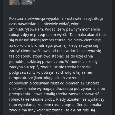
Połączona sekwencja wypalania - ustawiłem zbyt długi
czas naświetlania, i niewiele widać, więc
zminiaturyzowałem. Widać, że w pewnym momencie
robiąc zdjęcie przegrzałem wyrób. Ta emalia akurat topi
się w dosyć niskiej temperaturze. Najpierw ciemnieje,
aż do koloru brunatnego, później, kiedy zaczyna się
żarzyć ciemnowiśniowo, od razu widać że zaczyna się
też od spodu stopniowo stapiać, aż do uzyskania
jednolitej, szklistej powierzchni. W momencie kiedy
zaczyna się topić, zwykle już nie trzeba bardziej
podgrzewać, tylko potrzymać chwilę w tej samej
temperaturze (kontroluję odcień żarzenia, i
odpowiednio odsuwam ruszt od płomienia). Chociaż
niektóre emalie wymagają dłuższego potrzymania, albo
przegrzania - nową emalię trzeba zawsze sprawdzić
robiąc takie właśnie próby. Kiedy uznałem że wystarczy
tego wypalania, zdjąłem ruszt z ognia. Gorąca emalia
zwykle ma inny kolor niż zimna - ta akurat robi się