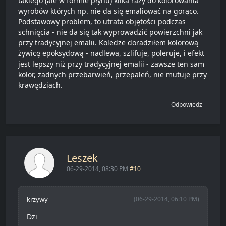
takiego (ale w formie płynu) kilka razy do kolorowania
wyrobów których np. nie da się emaliować na gorąco.
Podstawowy problem, to utrata objętości podczas
schnięcia - nie da się tak wyprowadzić powierzchni jak
przy tradycyjnej emalii. Koledze doradziłem kolorową
żywicę epoksydową - nadlewa, szlifuje, poleruje, i efekt
jest lepszy niż przy tradycyjnej emalii - zawsze ten sam
kolor, żadnych przebarwień, przepaleń, nie mutuje przy
krawędziach.
Odpowiedz
Leszek
06-29-2014, 08:30 PM
#10
krzywy
(06-29-2014, 06:10 PM)
Dzi