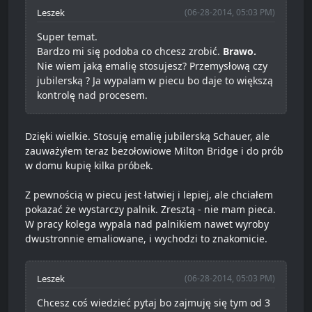
Leszek
(06-28-2014, 05:03 PM)
Super temat.
Bardzo mi się podoba co chcesz zrobić.
Brawo.
Nie wiem jaką emalię stosujesz? Przemysłową czy
jubilerską ? Ja wypalam w piecu bo daje to większą
kontrolę nad procesem.
Dzięki wielkie. Stosuję emalię jubilerską Schauer, ale
zauważyłem teraz bezołowiowe Milton Bridge i do prób
w domu kupię kilka próbek.
Z pewnością w piecu jest łatwiej i lepiej, ale chciałem
pokazać że wystarczy palnik. Zresztą - nie mam pieca.
W pracy kolega wypala nad palnikiem nawet wyroby
dwustronnie emaliowane, i wychodzi to znakomicie.
Leszek
(06-28-2014, 05:03 PM)
Chcesz coś wiedzieć pytaj bo zajmuję się tym od 3