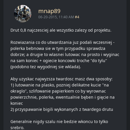
mnap89
06-20-2015, 11:40 AM
#4
Drut 0,8 najczesciej ale wszystko zalezy od projektu.
Rozwiazania co do utwardzania juz podali wczesniej -
polerka bebnowa sie w tym przypadku sprawdza
dobrze; a drugie to wlasnei lutowac na prosto i wyginac
na sam koniec + ogiecie koncowki troche "do tylu"
(podobno tez wygodniej sie wklada).
Aby uzyskac najwyzsza twardosc masz dwa sposoby:
1) lutowanie na plasko, pozniej delikatne kucie "na
okraglo", szlifowanie papierkiem co by wyrownac
powierzchnie, polerka, ewentualnie bęben i gięcie na
koniec
2) przyspawanie bigili wykonanych z twardego drutu
Generalnie nigdy szalu nie bedzie wkoncu to tylko
srebro.