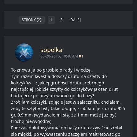
STRONY (2):
1
2
DALEJ
sopelka
06-20-2015, 10:46 AM
#1
To znowu ja po prośbie o rady i wiedzę.
Tym razem kwestia dotyczy drutu na sztyfty do
kolczyków - z jakiej grubości drutu srebrnego
najczęściej robicie sztyfty do kolczyków? Jak ten drut
hartujecie po przylutowaniu go do bazy?
Zrobiłam kolczyki, zdjęcie jest w załączniku, chciałam,
żeby te sztyfty były takie długie, zrobiłam je z drutu 925
gr. 0,9 mm (wydawało mi się, że 1 mm może już być
trochę niewygodny).
Podczas dolutowywania do bazy drut oczywiście zrobił
się miękki, po wykwaszeniu zaczęłam maltretować go