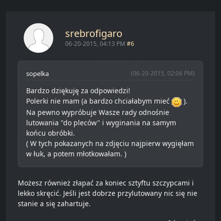
srebrofigaro
06-20-2015, 04:13 PM
#6
sopelka
(06-20-2015, 02:06 PM)
Bardzo dziękuję za odpowiedzi!
Polerki nie mam (a bardzo chciałabym mieć
).
Na pewno wypróbuje Wasze rady odnośnie
lutowania "do pleców" i wyginania na samym
końcu obróbki.
( W tych pokazanych na zdjęciu najpierw wygięłam
w łuk, a potem młotkowałam. )
Możesz również złapać za koniec sztyftu szczypcami i
lekko skręcić. Jeśli jest dobrze przylutowany nic się nie
stanie a się zahartuje.