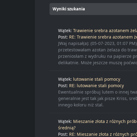
Wyniki szukania
Wątek:
Trawienie srebra azotanem żelaz
Post:
RE: Trawienie srebra azotanem żel
JWaj napisał(a): (05-07-2023, 01:07 PM) 
przetestowałam azotan żelaza do traw
przeniosłam z wydruku na papierze pn
delikatnie. Może jeszcze muszę poćwic
Wątek:
lutowanie stali pomocy
Post:
RE: lutowanie stali pomocy
Ewentualnie spróbuj lutem o innej twa
generalnie jest tak jak pisze Kriss, sr
innego koloru niż stal.
Wątek:
Mieszanie złota z różnych prób 
średnią?
Post:
RE: Mieszanie złota z różnych prób