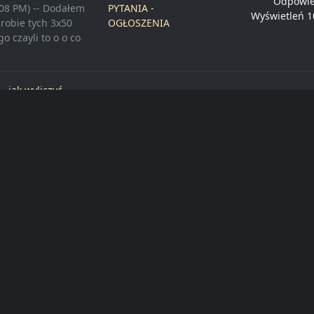
Odpowie
:08 PM) -- Dodałem
PYTANIA -
Wyświetleń 1
probie tych 3x50
OGŁOSZENIA
o czayli to o o co
- jak wyliczyć
Dział
Odpowie
 - jak wyliczyć ...
PYTANIA -
Wyświetleń 1
 poszczegolnych
OGŁOSZENIA
losci.
Dział
56 PM) -- Mam
Odpowied
PYTANIA -
trafię stopić
Wyświetleń 2
OGŁOSZENIA
a stówę na propan
rawił...
Dział