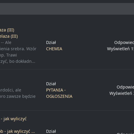
a (III)
aza (III)
-- Ale
Dział
Odpowied
ienia srebra. Wzór
CHEMIA
Wyświetleń 1
p. Trawi
zyć, bo dokładn...
Dział
Odpowie
rdości, ale
PYTANIA -
Wyświetleń 
ebro zawsze będzie
OGŁOSZENIA
- jak wyliczyć
 - jak wyliczyć ...
Dział