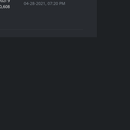
dzi 9
04-28-2021, 07:20 PM
0,608
dzi 9
04-28-2021, 02:31 PM
0,608
zi 30
04-25-2021, 11:10 AM
8,730