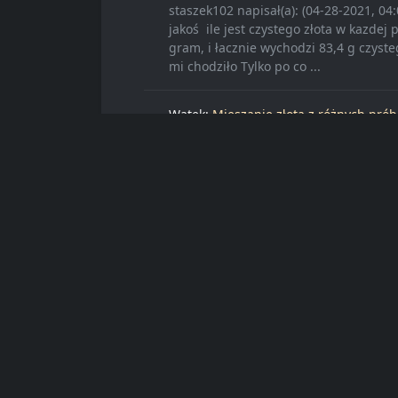
staszek102 napisał(a): (04-28-2021, 04
jakoś ile jest czystego złota w kazdej 
gram, i łacznie wychodzi 83,4 g czysteg
mi chodziło Tylko po co ...
Wątek:
Mieszanie złota z różnych prób 
średnią?
Post:
RE: Mieszanie złota z różnych prób
Raczej policz ile czystego zlota jest w
probach, dodaj i podziel przez mase ca
Wątek:
ŁAŃCUCH
Post:
RE: ŁAŃCUCH
krzemian napisał(a): (04-24-2021, 09:
problem na samym starcie, gdyż nie po
kruszcu w tyglu. Mam zwykły palnik z
butan. Dodałem boraksu, nie idzie. Wyt
Wątek:
Magnesia Block
Post:
RE: Magnesia Block