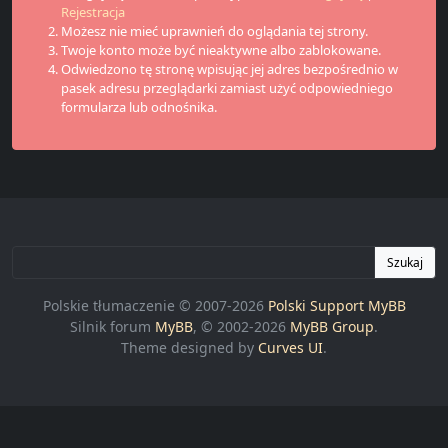
Rejestracja
Możesz nie mieć uprawnień do oglądania tej strony.
Twoje konto może być nieaktywne albo zablokowane.
Odwiedzono tę stronę wpisując jej adres bezpośrednio w
pasek adresu przeglądarki zamiast użyć odpowiedniego
formularza lub odnośnika.
Szukaj
Polskie tłumaczenie © 2007-2026
Polski Support MyBB
Silnik forum
MyBB
, © 2002-2026
MyBB Group
.
Theme designed by
Curves UI
.