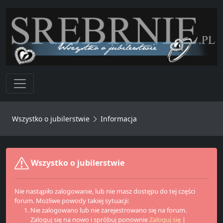
Toggle navigation
Wszystko o jubilerstwie
Informacja
Wszystko o jubilerstwie
Nie nastąpiło zalogowanie, lub nie masz dostępu do tej części
forum. Możliwe powody takiej sytuacji:
Nie zalogowano lub nie zarejestrowano się na forum.
Zaloguj się na nowo i spróbuj ponownie
Zaloguj się
|