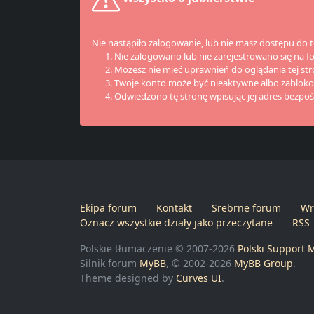
Nie nastąpiło zalogowanie, lub nie masz dostępu do te
Nie zalogowano lub nie zarejestrowano się na f
Możesz nie mieć uprawnień do oglądania tej str
Twoje konto może być nieaktywne albo zablok
Odwiedzono tę stronę wpisując jej adres bezpo
Ekipa forum
Kontakt
Srebrne forum
Wr
Oznacz wszystkie działy jako przeczytane
RSS
Polskie tłumaczenie © 2007-2026
Polski Support 
Silnik forum
MyBB
, © 2002-2026
MyBB Group
.
Theme designed by
Curves UI
.