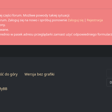
j części forum. Możliwe powody takiej sytuacji:
orum. Zaloguj się na nowo i spróbuj ponownie
Zaloguj się
|
Rejestracja
ony.
owane.
średnio w pasek adresu przeglądarki zamiast użyć odpowiedniego formularz
óć do góry
Wersja bez grafiki
MyBB